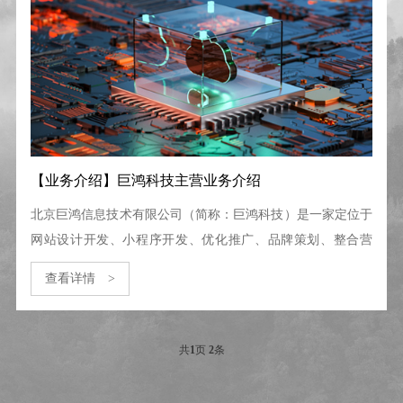
【业务介绍】巨鸿科技主营业务介绍
北京巨鸿信息技术有限公司（简称：巨鸿科技）是一家定位于
网站设计开发、小程序开发、优化推广、品牌策划、整合营
销、定制开发的专业型互联网服务公司，同时还提供配套的基
查看详情
>
础产品，包含域名注册、企业邮箱、云服务器、网络安全、在
查看详情
>
线客服、企业短信等增值服务，服务覆盖政府机构、展览展
会、制造、建筑、通信、教育、医疗等上百个领域与行业。
共
1
页
2
条