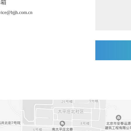
邮箱
vice@bjjh.com.cn